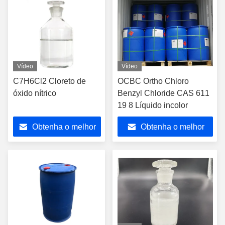
Vídeo
Vídeo
C7H6Cl2 Cloreto de
OCBC Ortho Chloro
óxido nítrico
Benzyl Chloride CAS 611
19 8 Líquido incolor
Obtenha o melhor
Obtenha o melhor
preço
preço