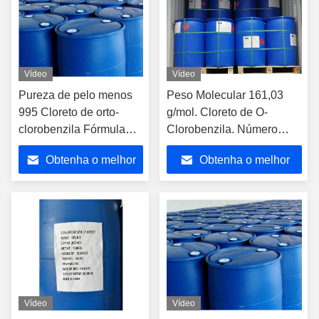
Vídeo
Vídeo
Pureza de pelo menos
Peso Molecular 161,03
995 Cloreto de orto-
g/mol. Cloreto de O-
clorobenzila Fórmula
Clorobenzila. Número
linear ClC6H4CH2Cl
CAS 611-19-8.
Obtenha o melhor
Obtenha o melhor
Fórmula molecular
Intermediário químico para
C7H5Cl2O Matéria-
aplicações industriais e
preço
preço
prima química
laboratoriais.
Vídeo
Vídeo