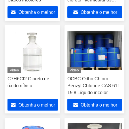
orgânicos
Obtenha o melhor
Obtenha o melhor
preço
preço
Vídeo
Vídeo
C7H6Cl2 Cloreto de
OCBC Ortho Chloro
óxido nítrico
Benzyl Chloride CAS 611
19 8 Líquido incolor
Obtenha o melhor
Obtenha o melhor
preço
preço