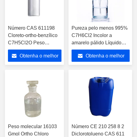
Número CAS 611198
Pureza pelo menos 995%
Cloreto-ortho-benzílico
C7H6Cl2 Incolor a
C7H5Cl2O Peso
amarelo pálido Líquido
molecular 16103 Gmol
Matéria-prima para
Obtenha o melhor
Obtenha o melhor
Produto químico
produção química e
especializado para
industrial
preço
preço
síntese orgânica
Peso molecular 16103
Número CE 210 258 8 2
Gmol Ortho Chloro
Diclorotolueno CAS 611