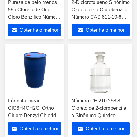
Pureza de pelo menos
2-Diclorotolueno Sinônimo
995 Cloreto de Orto
Cloreto de p-Clorobenzila
Cloro Benzílico Número
Número CAS 611-19-8
CAS 611198 Fórmula
Intermediário Químico
Obtenha o melhor
Obtenha o melhor
Linear ClC6H4CH2Cl
Chave para a Produção
Reagente Químico
de Corantes e
preço
preço
Especializado
Agroquímicos
Fórmula linear
Número CE 210 258 8
ClC6H4CH2Cl Ortho
Cloreto de 2-clorobenzila
Chloro Benzyl Chloride
α Sinônimo Químico
Número CAS 611198
Purificado para Síntese e
Obtenha o melhor
Obtenha o melhor
Número CE 2102588
Aplicações Avançadas em