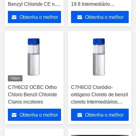
Benzyl Chloride CE n.o
19 8 Intermediário
2102588 Intermediário
Químico Industrial para
Obtenha o melhor
Obtenha o melhor
químico para síntese
Síntese Orgânica e
orgânica e industrial
Laboratório
preço
preço
Vídeo
C7H6Cl2 OCBC Ortho
C7H6Cl2 Cloródio-
Chloro Benzil Chloride
ortógeno Cloreto de benzil
Claros incolores
cloreto Intermediários
orgânicos
Obtenha o melhor
Obtenha o melhor
preço
preço