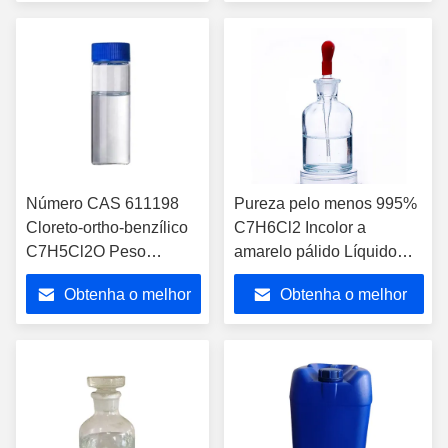
Composto orgânico
Pesquisa
preço
preço
clorado
Número CAS 611198
Pureza pelo menos 995%
Cloreto-ortho-benzílico
C7H6Cl2 Incolor a
C7H5Cl2O Peso
amarelo pálido Líquido
molecular 16103 Gmol
Matéria-prima para
Obtenha o melhor
Obtenha o melhor
Produto químico
produção química e
especializado para
industrial
preço
preço
síntese orgânica