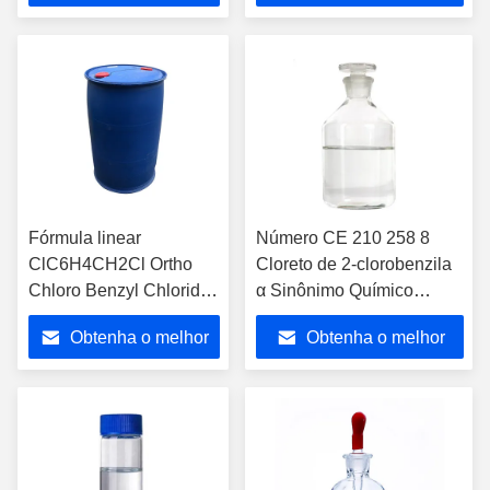
Reagente Químico
de Corantes e
preço
preço
Especializado
Agroquímicos
Fórmula linear
Número CE 210 258 8
ClC6H4CH2Cl Ortho
Cloreto de 2-clorobenzila
Chloro Benzyl Chloride
α Sinônimo Químico
Número CAS 611198
Purificado para Síntese e
Obtenha o melhor
Obtenha o melhor
Número CE 2102588
Aplicações Avançadas em
Composto orgânico
Pesquisa
preço
preço
clorado