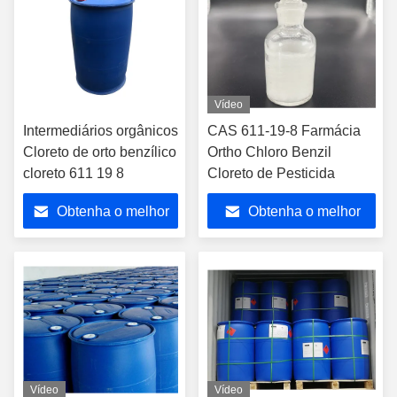
Vídeo
Intermediários orgânicos
CAS 611-19-8 Farmácia
Cloreto de orto benzílico
Ortho Chloro Benzil
cloreto 611 19 8
Cloreto de Pesticida
Obtenha o melhor
Obtenha o melhor
preço
preço
Vídeo
Vídeo