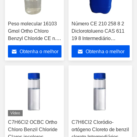
Peso molecular 16103
Número CE 210 258 8 2
Gmol Ortho Chloro
Diclorotolueno CAS 611
Benzyl Chloride CE n.o
19 8 Intermediário
2102588 Intermediário
Químico Industrial para
Obtenha o melhor
Obtenha o melhor
químico para síntese
Síntese Orgânica e
orgânica e industrial
Laboratório
preço
preço
Vídeo
C7H6Cl2 OCBC Ortho
C7H6Cl2 Cloródio-
Chloro Benzil Chloride
ortógeno Cloreto de benzil
Claros incolores
cloreto Intermediários