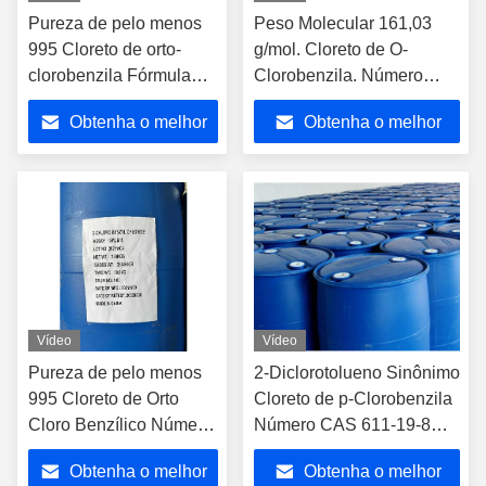
Pureza de pelo menos
Peso Molecular 161,03
995 Cloreto de orto-
g/mol. Cloreto de O-
clorobenzila Fórmula
Clorobenzila. Número
linear ClC6H4CH2Cl
CAS 611-19-8.
Obtenha o melhor
Obtenha o melhor
Fórmula molecular
Intermediário químico para
C7H5Cl2O Matéria-
aplicações industriais e
preço
preço
prima química
laboratoriais.
Vídeo
Vídeo
Pureza de pelo menos
2-Diclorotolueno Sinônimo
995 Cloreto de Orto
Cloreto de p-Clorobenzila
Cloro Benzílico Número
Número CAS 611-19-8
CAS 611198 Fórmula
Intermediário Químico
Obtenha o melhor
Obtenha o melhor
Linear ClC6H4CH2Cl
Chave para a Produção