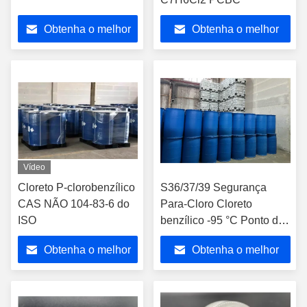
Obtenha o melhor
Obtenha o melhor
preço
preço
Vídeo
Cloreto P-clorobenzílico
S36/37/39 Segurança
CAS NÃO 104-83-6 do
Para-Cloro Cloreto
ISO
benzílico -95 °C Ponto de
fusão Número CAS 104-
Obtenha o melhor
Obtenha o melhor
83-6
preço
preço