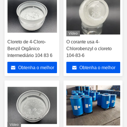
Vídeo
Cloreto de 4-Cloro-
O corante usa 4-
Benzil Orgânico
Chlorobenzyl o cloreto
Intermediário 104 83 6
104-83-6
Obtenha o melhor
Obtenha o melhor
preço
preço
Vídeo