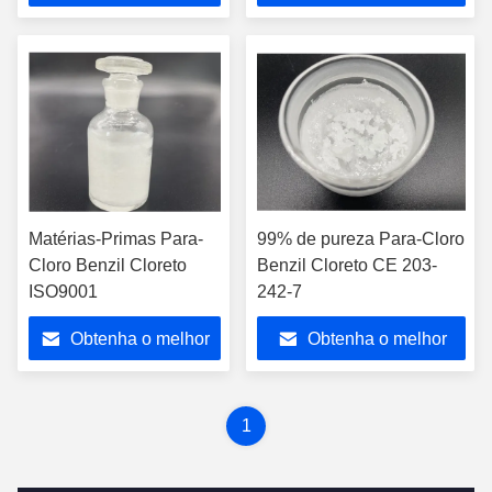
preço
preço
Matérias-Primas Para-
99% de pureza Para-Cloro
Cloro Benzil Cloreto
Benzil Cloreto CE 203-
ISO9001
242-7
Obtenha o melhor
Obtenha o melhor
preço
preço
1