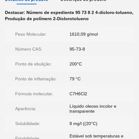
Destacar:
Número de expediente 95 73 8 2 4-dicloro-tolueno
,
Produção de polímero 2-Diclorotolueno
Peso Molecular:
1610,09 g/mol
Número CAS:
95-73-8
Ponto de ebulição:
200°C
Ponto de inflamação:
79 °C
Fórmula molecular:
C7H6Cl2
Líquido oleoso incolor e
Aparência:
transparente
Solubilidade:
8 mg/l ((20°C)
Estável sob temperaturas e
Estabilidade: