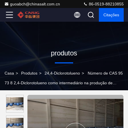
guoabch@chinasalt.com.cn
86-0519-88210855
Citações
produtos
Casa
>
Produtos
>
24,4-Diclorotolueno
>
Número de CAS 95
73 8 2,4-Diclorotolueno como intermediário na produção de
polímeros