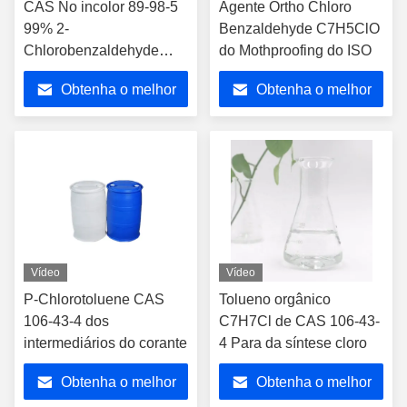
CAS No incolor 89-98-5
Agente Ortho Chloro
99% 2-
Benzaldehyde C7H5ClO
Chlorobenzaldehyde
do Mothproofing do ISO
OCBA
Obtenha o melhor
Obtenha o melhor
preço
preço
Vídeo
Vídeo
P-Chlorotoluene CAS
Tolueno orgânico
106-43-4 dos
C7H7Cl de CAS 106-43-
intermediários do corante
4 Para da síntese cloro
Obtenha o melhor
Obtenha o melhor